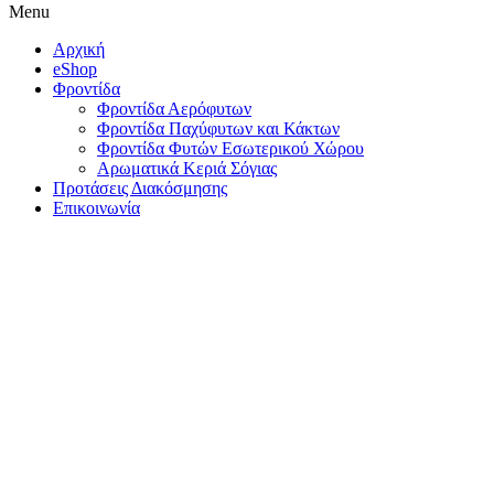
Menu
Αρχική
eShop
Φροντίδα
Φροντίδα Αερόφυτων
Φροντίδα Παχύφυτων και Κάκτων
Φροντίδα Φυτών Εσωτερικού Χώρου
Αρωματικά Κεριά Σόγιας
Προτάσεις Διακόσμησης
Επικοινωνία