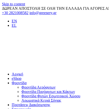
Skip to content
ΔΩΡΕΑΝ ΑΠΟΣΤΟΛΗ ΣΕ ΟΛΗ ΤΗΝ ΕΛΛΑΔΑ ΓΙΑ ΑΓΟΡΕΣ Α
+30 2821008582
info@greenery.gr
EN
EL
Αρχική
eShop
Φροντίδα
Φροντίδα Αερόφυτων
Φροντίδα Παχύφυτων και Κάκτων
Φροντίδα Φυτών Εσωτερικού Χώρου
Αρωματικά Κεριά Σόγιας
Προτάσεις Διακόσμησης