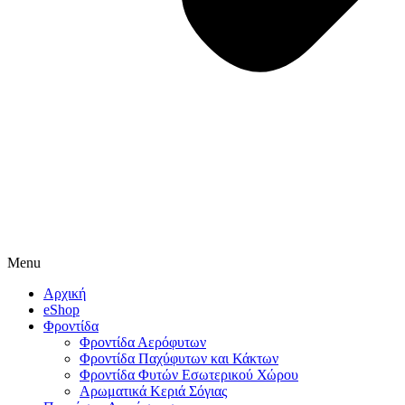
Menu
Αρχική
eShop
Φροντίδα
Φροντίδα Αερόφυτων
Φροντίδα Παχύφυτων και Κάκτων
Φροντίδα Φυτών Εσωτερικού Χώρου
Αρωματικά Κεριά Σόγιας