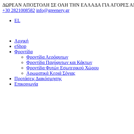
Skip
ΔΩΡΕΑΝ ΑΠΟΣΤΟΛΗ ΣΕ ΟΛΗ ΤΗΝ ΕΛΛΑΔΑ ΓΙΑ ΑΓΟΡΕΣ Α
to
+30 2821008582
info@greenery.gr
content
EL
Αρχική
eShop
Φροντίδα
Φροντίδα Αερόφυτων
Φροντίδα Παχύφυτων και Κάκτων
Φροντίδα Φυτών Εσωτερικού Χώρου
Αρωματικά Κεριά Σόγιας
Προτάσεις Διακόσμησης
Επικοινωνία