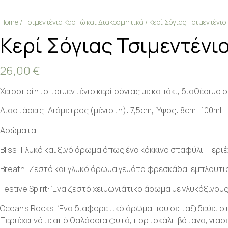
Home
/
Τσιμεντένια Κασπώ και Διακοσμητικά
/ Κερί Σόγιας Τσιμεντένιο
Κερί Σόγιας Τσιμεντένι
26,00
€
Χειροποίητο τσιμεντένιο κερί σόγιας με καπάκι, διαθέσιμο
Διαστάσεις: Διάμετρος (μέγιστη): 7,5cm, Ύψος: 8cm , 100ml
Αρώματα
Bliss: Γλυκό και ξινό άρωμα όπως ένα κόκκινο σταφύλι. Περι
Breath: Ζεστό και γλυκό άρωμα γεμάτο φρεσκάδα, εμπλουτισ
Festive Spirit: Ένα ζεστό χειμωνιάτικο άρωμα με γλυκόξινου
Ocean’s Rocks: Ένα διαφορετικό άρωμα που σε ταξιδεύει στ
Περιέχει νότε από θαλάσσια φυτά, πορτοκάλι, βότανα, γιασε