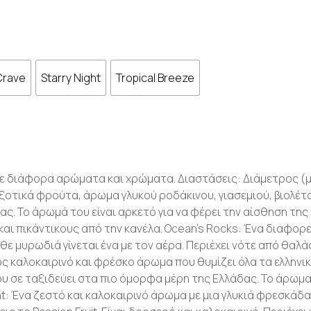
 Crave
Starry Night
Tropical Breeze
σε διάφορα αρώματα και χρώματα. Διαστάσεις: Διάμετρος (μέγ
ξοτικά φρούτα, άρωμα γλυκού ροδάκινου, γιασεμιού, βιολέτα 
. Το άρωμά του είναι αρκετό για να φέρει την αίσθηση της ά
αι πικάντικους από την κανέλα. Ocean’s Rocks: Ένα διαφορε
ε μυρωδιά γίνεται ένα με τον αέρα. Περιέχει νότε από θαλά
ως καλοκαιρινό και φρέσκο άρωμα που θυμίζει όλα τα ελληνικ
που σε ταξιδεύει στα πιο όμορφα μέρη της Ελλάδας. Το άρωμ
ht: Ένα ζεστό και καλοκαιρινό άρωμα με μια γλυκιά φρεσκάδα. 