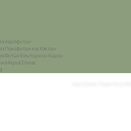
δα Αερόφυτων
δα Παχύφυτων και Κάκτων
δα Φυτών Εσωτερικού Χώρου
κά Κεριά Σόγιας
α