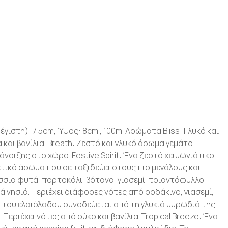
ιστη): 7,5cm, Ύψος: 8cm , 100ml Αρώματα Bliss: Γλυκό και
και βανίλια. Breath: Ζεστό και γλυκό άρωμα γεμάτο
νοιξης στο χώρο. Festive Spirit: Ένα ζεστό χειμωνιάτικο
τικό άρωμα που σε ταξιδεύει στους πιο μεγάλους και
σσια φυτά, πορτοκάλι, βότανα, γιασεμί, τριαντάφυλλο,
ά νησιά. Περιέχει διάφορες νότες από ροδάκινο, γιασεμί,
α του ελαιόλαδου συνοδεύεται από τη γλυκιά μυρωδιά της
Περιέχει νότες από σύκο και βανίλια. Tropical Breeze: Ένα