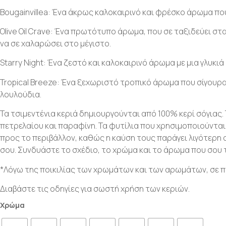
Bougainvillea: Ένα άκρως καλοκαιρινό και φρέσκο άρωμα που 
Olive Oil Crave: Ένα πρωτότυπο άρωμα, που σε ταξιδεύει στ
να σε χαλαρώσει στο μέγιστο.
Starry Night: Ένα ζεστό και καλοκαιρινό άρωμα με μια γλυκιά
Tropical Breeze: Ένα ξεχωριστό τροπικό άρωμα που σίγουρα μ
λουλούδια.
Τα τσιμεντένια κεριά δημιουργούνται από 100% κερί σόγιας.
πετρελαίου και παραφίνη. Τα φυτίλια που χρησιμοποιούνται 
προς το περιβάλλον, καθώς η καύση τους παράγει λιγότερη 
σου. Συνδυάστε το σχέδιο, το χρώμα και το άρωμα που σου 
*Λόγω της ποικιλίας των χρωμάτων και των αρωμάτων, σε π
Διαβάστε τις οδηγίες για σωστή χρήση των κεριών.
Χρώμα