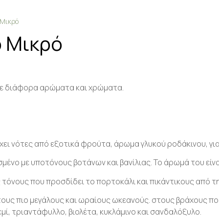
 Μικρό
ο Μικρό
 σε διάφορα αρώματα και χρώματα.
έχει νότες από εξοτικά φρούτα, άρωμα γλυκού ροδάκινου, γιασ
μένο με υποτόνους βοτάνων και βανίλιας. Το άρωμά του είνα
ς τόνους που προσδίδει το πορτοκάλι και πικάντικους από τη
ους πιο μεγάλους και ωραίους ωκεανούς. στους βράχους που 
μί, τριαντάφυλλο, βιολέτα, κυκλάμινο και σανδαλόξυλο.