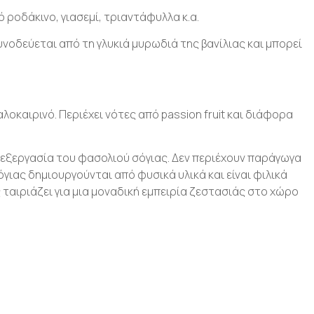
 ροδάκινο, γιασεμί, τριαντάφυλλα κ.α.
νοδεύεται από τη γλυκιά μυρωδιά της βανίλιας και μπορεί
λοκαιρινό. Περιέχει νότες από passion fruit και διάφορα
 επεξεργασία του φασολιού σόγιας. Δεν περιέχουν παράγωγα
όγιας δημιουργούνται από φυσικά υλικά και είναι φιλικά
 ταιριάζει για μια μοναδική εμπειρία ζεστασιάς στο χώρο