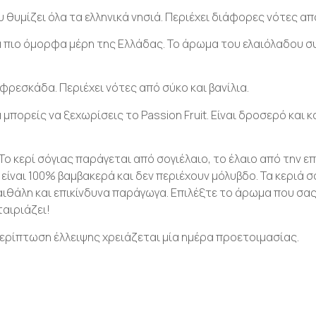
θυμίζει όλα τα ελληνικά νησιά. Περιέχει διάφορες νότες από
α πιο όμορφα μέρη της Ελλάδας. Το άρωμα του ελαιόλαδου συ
 φρεσκάδα. Περιέχει νότες από σύκο και βανίλια.
πορείς να ξεχωρίσεις το Passion Fruit. Είναι δροσερό και κα
 Το κερί σόγιας παράγεται από σογιέλαιο, το έλαιο από την
είναι 100% βαμβακερά και δεν περιέχουν μόλυβδο. Τα κεριά σ
αιθάλη και επικίνδυνα παράγωγα. Επιλέξτε το άρωμα που σας
ταιριάζει!
ερίπτωση έλλειψης χρειάζεται μία ημέρα προετοιμασίας.