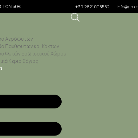
Ω ΤΩΝ 50€
+30 2821008582
info@green
δα Αερόφυτων
δα Παχύφυτων και Κάκτων
δα Φυτών Εσωτερικού Χώρου
κά Κεριά Σόγιας
α