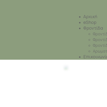
Αρχική
eShop
Φροντίδα
Φροντί
Φροντί
Φροντί
Αρωματι
Επικοινωνί