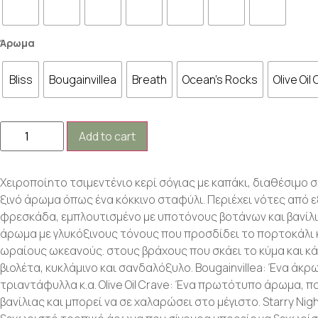
Άρωμα
Bliss
Bougainvillea
Breath
Ocean's Rocks
Olive Oil
Add to cart
Χειροποίητο τσιμεντένιο κερί σόγιας με καπάκι, διαθέσιμο 
ξινό άρωμα όπως ένα κόκκινο σταφύλι. Περιέχει νότες από ε
φρεσκάδα, εμπλουτισμένο με υποτόνους βοτάνων και βανίλιας
άρωμα με γλυκόξινους τόνους που προσδίδει το πορτοκάλι κ
ωραίους ωκεανούς. στους βράχους που σκάει το κύμα και κάθ
βιολέτα, κυκλάμινο και σανδαλόξυλο. Bougainvillea: Ένα άκρ
τριαντάφυλλα κ.α. Olive Oil Crave: Ένα πρωτότυπο άρωμα, 
βανίλιας και μπορεί να σε χαλαρώσει στο μέγιστο. Starry Nig