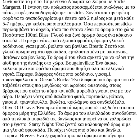
Συνδυάστε το με το Τσιμεντένιο Αρωματικο Χώρου με Sticks
Χώρου
Margaret. Η ένταση του αρώματος προσαρμόζεται αναλόγως με το
quantity
πόσες φορές αναποδογυρίζουμε τα sticks. Συνίσταται την πρώτη
φορά να τα αναποδογυρίσουμε έπειτα από 2 ημέρες και μετά κάθε
5-7 ημέρες για καλύτερα αποτελέσματα. Όσα περισσότερα sticks
περιλαμβάνει το δοχείο, τόσο πιο έντονο είναι το άρωμα στο χώρο.
Ποσότητα: 100ml Bliss: Γλυκό και ξινό άρωμα όπως ένα κόκκινο
σταφύλι. Περιέχει νότες από εξωτικά φρούτα, άρωμα γλυκού
ροδάκινου, γιασεμιού, βιολέτα και βανίλια. Βreath: Ζεστό και
γλυκό άρωμα γεμάτο φρεσκάδα, εμπλουτισμένο με υποτόνους
βοτάνων και βανίλιας. Το άρωμά του είναι αρκετό για να φέρει την
αίσθηση της άνοιξης στο χώρο. Bougainvillea: Ένα άκρως
καλοκαιρινό και φρέσκο άρωμα που θυμίζει όλα τα ελληνικά
νησιά. Περιέχει διάφορες νότες από ροδάκινο, γιασεμί,
τριαντάφυλλα κ.α. Ocean’s Rocks: Ένα διαφορετικό άρωμα που σε
ταξιδεύει στους πιο μεγάλους και ωραίους ωκεανούς, στους
βράχους που σκάει το κύμα και κάθε μυρωδιά γίνεται ένα με τον
αέρα. Περιέχει νότες από θαλάσσια φυτά, πορτοκάλι, βότανα,
γιασεμί, τριαντάφυλλο, βιολέτα, κυκλάμινο και σανδαλόξυλο.
Olive Oil Crave: Ένα πρωτότυπο άρωμα, που σε ταξιδεύει στα πιο
όμορφα μέρη της Ελλάδας. Το άρωμα του ελαιόλαδου συνοδεύεται
από τη γλυκιά μυρωδιά της βανίλιας και μπορεί να σε χαλαρώσει
στο μέγιστο. Starry Night: Ένα ζεστό και καλοκαιρινό άρωμα με
μια γλυκιά φρεσκάδα. Περιέχει νότες από σύκο και βανίλια.
Tropical Breeze: Ένα ξεχωριστό τροπικό άρωμα που σίγουρα