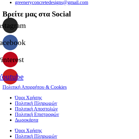
greeneryconcretedesigns@gmail.com
Βρείτε μας στα Social
nstagram
acebook
interest
Youtube
Πολιτική Απορρήτου & Cookies
Όροι Χρήσης
Πολιτική Πληρωμών
Πολιτική Αποστολών
Πολιτική Επιστροφών
Δωροκάρτα
Όροι Χρήσης
Πολιτική Πληρωμών