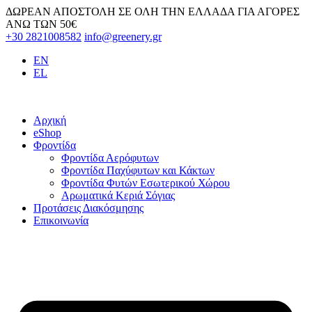
Skip
ΔΩΡΕΑΝ ΑΠΟΣΤΟΛΗ ΣΕ ΟΛΗ ΤΗΝ ΕΛΛΑΔΑ ΓΙΑ ΑΓΟΡΕΣ
to
ΑΝΩ ΤΩΝ 50€
content
+30 2821008582
info@greenery.gr
EN
EL
Αρχική
eShop
Φροντίδα
Φροντίδα Αερόφυτων
Φροντίδα Παχύφυτων και Κάκτων
Φροντίδα Φυτών Εσωτερικού Χώρου
Αρωματικά Κεριά Σόγιας
Προτάσεις Διακόσμησης
Επικοινωνία