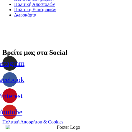
Πολιτική Αποστολών
Πολιτική Επιστροφών
Δωροκάρτα
Βρείτε μας στα Social
nstagram
acebook
interest
Youtube
Πολιτική Απορρήτου & Cookies