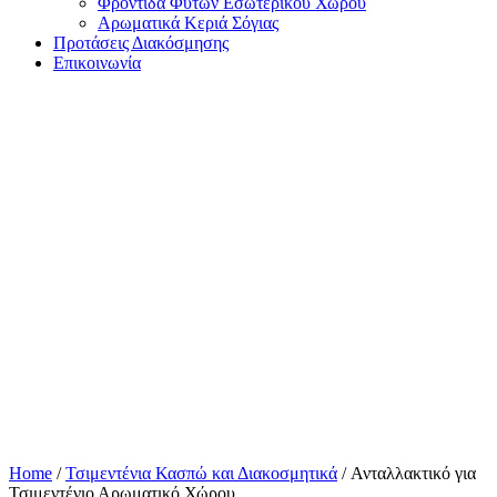
Φροντίδα Φυτών Εσωτερικού Χώρου
Αρωματικά Κεριά Σόγιας
Προτάσεις Διακόσμησης
Επικοινωνία
Home
/
Τσιμεντένια Κασπώ και Διακοσμητικά
/ Ανταλλακτικό για
Τσιμεντένιο Αρωματικό Χώρου