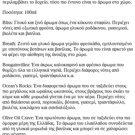
περιλαμβάνει το δοχείο, τόσο πιο έντονο είναι το άρωμα στο χώρο.
Ποσότητα: 100ml
Bliss: Γλυκό και ξινό άρωμα όπως ένα κόκκινο σταφύλι. Περιέχει
νότες από εξωτικά φρούτα, άρωμα γλυκού ροδάκινου, γιασεμιού,
βιολέτα και βανίλια.
Βreath: Ζεστό και γλυκό άρωμα γεμάτο φρεσκάδα, εμπλουτισμένο
με υποτόνους βοτάνων και βανίλιας. Το άρωμά του είναι αρκετό για
να φέρει την αίσθηση της άνοιξης στο χώρο.
Bougainvillea: Ένα άκρως καλοκαιρινό και φρέσκο άρωμα που
θυμίζει όλα τα ελληνικά νησιά. Περιέχει διάφορες νότες από
ροδάκινο, γιασεμί, τριαντάφυλλα κ.α.
Ocean’s Rocks: Ένα διαφορετικό άρωμα που σε ταξιδεύει στους
πιο μεγάλους και ωραίους ωκεανούς, στους βράχους που σκάει το
κύμα και κάθε μυρωδιά γίνεται ένα με τον αέρα. Περιέχει νότες
από θαλάσσια φυτά, πορτοκάλι, βότανα, γιασεμί, τριαντάφυλλο,
βιολέτα, κυκλάμινο και σανδαλόξυλο.
Olive Oil Crave: Ένα πρωτότυπο άρωμα, που σε ταξιδεύει στα πιο
όμορφα μέρη της Ελλάδας. Το άρωμα του ελαιόλαδου συνοδεύεται
από τη γλυκιά μυρωδιά της βανίλιας και μπορεί να σε χαλαρώσει
στο μέγιστο.