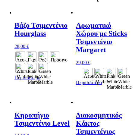
Βάζο Τσιμεντένιο
Αρωματικό
Hourglass
Χώρου με Sticks
Τσιμεντένιο
28,00
€
Margaret
29,00
€
Περισσότερα
Περισσότερα
Κηροπήγιο
Διακοσμητικός
Τσιμεντένιο Level
Κάκτος
Τσιμεντένιος