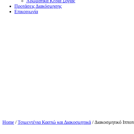
Αρωματικά Κεριά Σόγιας
Προτάσεις Διακόσμησης
Επικοινωνία
Home
/
Τσιμεντένια Κασπώ και Διακοσμητικά
/ Διακοσμητικό Ιπποπ