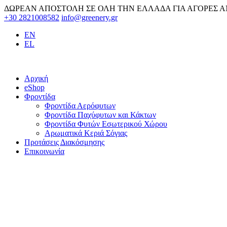
Skip
ΔΩΡΕΑΝ ΑΠΟΣΤΟΛΗ ΣΕ ΟΛΗ ΤΗΝ ΕΛΛΑΔΑ ΓΙΑ ΑΓΟΡΕΣ Α
to
+30 2821008582
info@greenery.gr
content
EN
EL
Αρχική
eShop
Φροντίδα
Φροντίδα Αερόφυτων
Φροντίδα Παχύφυτων και Κάκτων
Φροντίδα Φυτών Εσωτερικού Χώρου
Αρωματικά Κεριά Σόγιας
Προτάσεις Διακόσμησης
Επικοινωνία