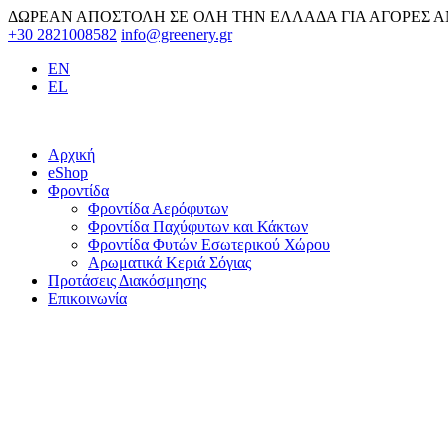
Skip
ΔΩΡΕΑΝ ΑΠΟΣΤΟΛΗ ΣΕ ΟΛΗ ΤΗΝ ΕΛΛΑΔΑ ΓΙΑ ΑΓΟΡΕΣ Α
to
+30 2821008582
info@greenery.gr
content
EN
EL
Αρχική
eShop
Φροντίδα
Φροντίδα Αερόφυτων
Φροντίδα Παχύφυτων και Κάκτων
Φροντίδα Φυτών Εσωτερικού Χώρου
Αρωματικά Κεριά Σόγιας
Προτάσεις Διακόσμησης
Επικοινωνία