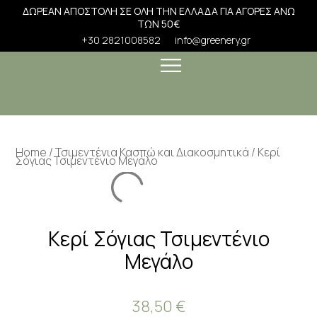
ΔΩΡΕΑΝ ΑΠΟΣΤΟΛΗ ΣΕ ΟΛΗ ΤΗΝ ΕΛΛΑΔΑ ΓΙΑ ΑΓΟΡΕΣ ΑΝΩ
ΤΩΝ 50€
+30 2821008582
info@greenery.gr
Home
/
Τσιμεντένια Κασπώ και Διακοσμητικά
/ Κερί
Σόγιας Τσιμεντένιο Μεγάλο
Κερί Σόγιας Τσιμεντένιο
Μεγάλο
38,50
€