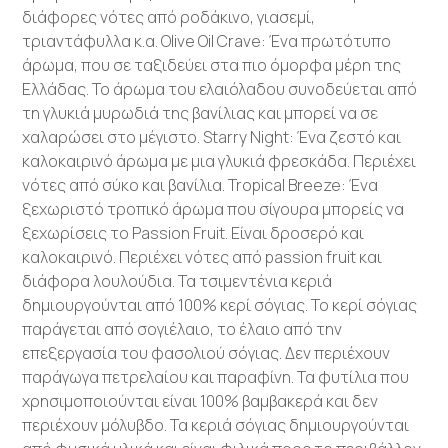
διάφορες νότες από ροδάκινο, γιασεμί,
τριαντάφυλλα κ.α. Olive Oil Crave: Ένα πρωτότυπο
άρωμα, που σε ταξιδεύει στα πιο όμορφα μέρη της
Ελλάδας. Το άρωμα του ελαιόλαδου συνοδεύεται από
τη γλυκιά μυρωδιά της βανίλιας και μπορεί να σε
χαλαρώσει στο μέγιστο. Starry Night: Ένα ζεστό και
καλοκαιρινό άρωμα με μια γλυκιά φρεσκάδα. Περιέχει
νότες από σύκο και βανίλια. Tropical Breeze: Ένα
ξεχωριστό τροπικό άρωμα που σίγουρα μπορείς να
ξεχωρίσεις το Passion Fruit. Είναι δροσερό και
καλοκαιρινό. Περιέχει νότες από passion fruit και
διάφορα λουλούδια. Τα τσιμεντένια κεριά
δημιουργούνται από 100% κερί σόγιας. Το κερί σόγιας
παράγεται από σογιέλαιο, το έλαιο από την
επεξεργασία του φασολιού σόγιας. Δεν περιέχουν
παράγωγα πετρελαίου και παραφίνη. Τα φυτίλια που
χρησιμοποιούνται είναι 100% βαμβακερά και δεν
περιέχουν μόλυβδο. Τα κεριά σόγιας δημιουργούνται