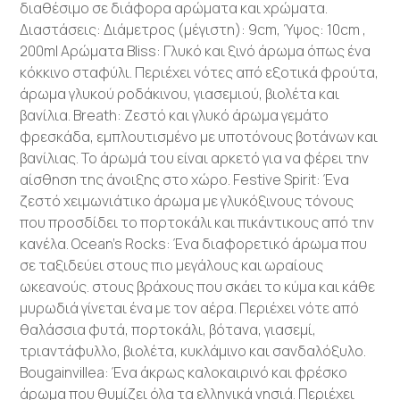
διαθέσιμο σε διάφορα αρώματα και χρώματα.
Διαστάσεις: Διάμετρος (μέγιστη): 9cm, Ύψος: 10cm ,
200ml Αρώματα Bliss: Γλυκό και ξινό άρωμα όπως ένα
κόκκινο σταφύλι. Περιέχει νότες από εξοτικά φρούτα,
άρωμα γλυκού ροδάκινου, γιασεμιού, βιολέτα και
βανίλια. Breath: Ζεστό και γλυκό άρωμα γεμάτο
φρεσκάδα, εμπλουτισμένο με υποτόνους βοτάνων και
βανίλιας. Το άρωμά του είναι αρκετό για να φέρει την
αίσθηση της άνοιξης στο χώρο. Festive Spirit: Ένα
ζεστό χειμωνιάτικο άρωμα με γλυκόξινους τόνους
που προσδίδει το πορτοκάλι και πικάντικους από την
κανέλα. Ocean’s Rocks: Ένα διαφορετικό άρωμα που
σε ταξιδεύει στους πιο μεγάλους και ωραίους
ωκεανούς. στους βράχους που σκάει το κύμα και κάθε
μυρωδιά γίνεται ένα με τον αέρα. Περιέχει νότε από
θαλάσσια φυτά, πορτοκάλι, βότανα, γιασεμί,
τριαντάφυλλο, βιολέτα, κυκλάμινο και σανδαλόξυλο.
Bougainvillea: Ένα άκρως καλοκαιρινό και φρέσκο
άρωμα που θυμίζει όλα τα ελληνικά νησιά. Περιέχει