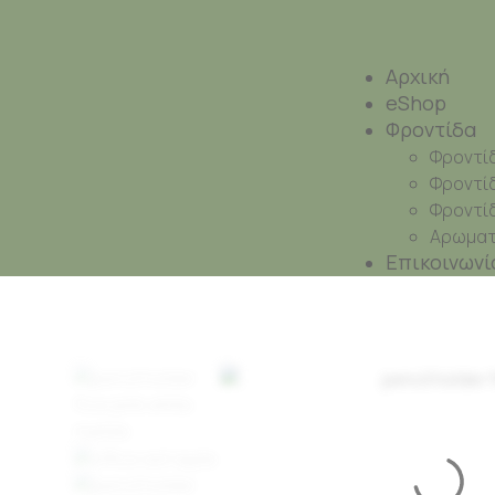
Αρχική
eShop
Φροντίδα
Φροντί
Φροντί
Φροντί
Αρωματι
Επικοινωνί