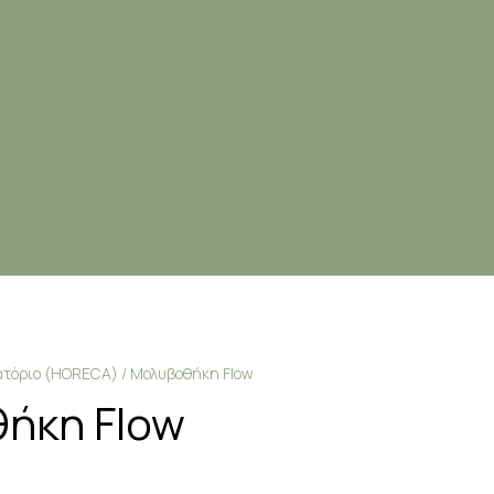
ιατόριο (HORECA)
/ Μολυβοθήκη Flow
ήκη Flow