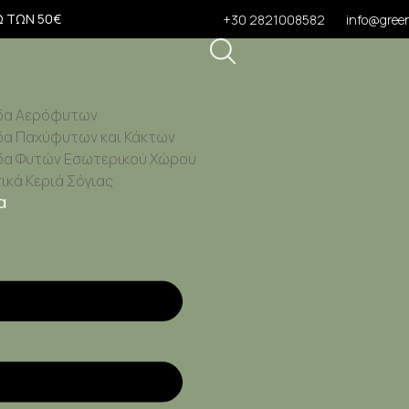
Ω ΤΩΝ 50€
+30 2821008582
info@green
δα Αερόφυτων
δα Παχύφυτων και Κάκτων
δα Φυτών Εσωτερικού Χώρου
κά Κεριά Σόγιας
α