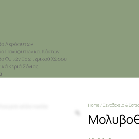
δα Αερόφυτων
δα Παχύφυτων και Κάκτων
δα Φυτών Εσωτερικού Χώρου
κά Κεριά Σόγιας
α
Home
/
Ξενοδοχείο & Εστ
Μολυβοθ