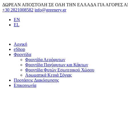
Skip
ΔΩΡΕΑΝ ΑΠΟΣΤΟΛΗ ΣΕ ΟΛΗ ΤΗΝ ΕΛΛΑΔΑ ΓΙΑ ΑΓΟΡΕΣ Α
to
+30 2821008582
info@greenery.gr
content
EN
EL
Αρχική
eShop
Φροντίδα
Φροντίδα Αερόφυτων
Φροντίδα Παχύφυτων και Κάκτων
Φροντίδα Φυτών Εσωτερικού Χώρου
Αρωματικά Κεριά Σόγιας
Προτάσεις Διακόσμησης
Επικοινωνία