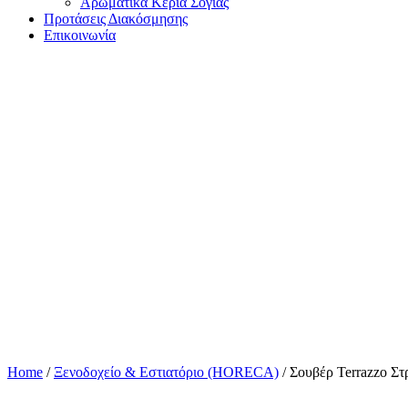
Αρωματικά Κεριά Σόγιας
Προτάσεις Διακόσμησης
Επικοινωνία
Home
/
Ξενοδοχείο & Εστιατόριο (HORECA)
/ Σουβέρ Terrazzo Σ