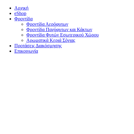
Αρχική
eShop
Φροντίδα
Φροντίδα Αερόφυτων
Φροντίδα Παχύφυτων και Κάκτων
Φροντίδα Φυτών Εσωτερικού Χώρου
Αρωματικά Κεριά Σόγιας
Προτάσεις Διακόσμησης
Επικοινωνία