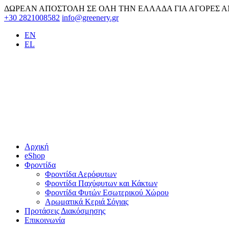
Skip
ΔΩΡΕΑΝ ΑΠΟΣΤΟΛΗ ΣΕ ΟΛΗ ΤΗΝ ΕΛΛΑΔΑ ΓΙΑ ΑΓΟΡΕΣ Α
to
+30 2821008582
info@greenery.gr
content
EN
EL
Αρχική
eShop
Φροντίδα
Φροντίδα Αερόφυτων
Φροντίδα Παχύφυτων και Κάκτων
Φροντίδα Φυτών Εσωτερικού Χώρου
Αρωματικά Κεριά Σόγιας
Προτάσεις Διακόσμησης
Επικοινωνία